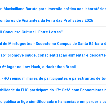
r. Maximiliano Baruto para imersão prática nos laboratório
onitores de Visitantes da Feira das Profissões 2026
II Concurso Cultural ''Entre Letras''
nal de Minifoguetes - Sudeste no Campus de Santa Bárbara 
ão'' promove saúde, conscientização alimentar e descart
 6º lugar no Low-Hack, o Hackathon Brasil
 FHO reuniu milhares de participantes e palestrantes de to
abilidade da FHO participam do 17º Café com Economistas
 publica artigo científico sobre hanseníase em parceria co