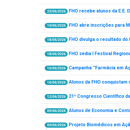
FHO recebe alunos da E.E. D
23/06/2026
FHO abre inscrições para M
19/06/2026
FHO divulga o resultado do I
18/06/2026
FHO sedia I Festival Regio
18/06/2026
Campanha ''Farmácia em Aç
16/06/2026
Alunos da FHO conquistam o
16/06/2026
21º Congresso Científico da
12/06/2026
Alunos de Economia e Cont
09/06/2026
Projeto Biomédicos em Ação
09/06/2026