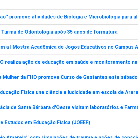
o'' promove atividades de Biologia e Microbiologia para a
 Turma de Odontologia após 35 anos de formatura
em a I Mostra Acadêmica de Jogos Educativos no Campus 
HO realiza ação de educação em saúde e monitoramento n
a Mulher da FHO promove Curso de Gestantes este sábado
 Educação Física une ciência e ludicidade em escola de Arar
cia de Santa Bárbara d'Oeste visitam laboratórios e Farm
 de Estudos em Educação Física (JOEEF)
io Amarelo'' com simulações de trauma e ações de consci