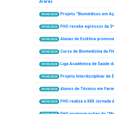
Araras
Projeto ''Biomédicos em Açã
09/06/2026
FHO recebe egressos da 3ª
09/06/2026
Alunas de Estética promov
09/06/2026
Curso de Biomedicina da F
09/06/2026
Liga Acadêmica de Saúde d
09/06/2026
Projeto Interdisciplinar de
09/06/2026
Alunos de Técnico em Farmá
09/06/2026
FHO realiza a XXII Jornada
08/06/2026
FHO promove ações do ''Ma