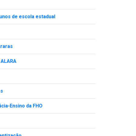
lunos de escola estadual
Araras
a ALARA
as
ácia-Ensino da FHO
entização