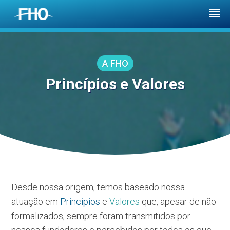
A FHO
Princípios e Valores
Desde nossa origem, temos baseado nossa
atuação em
Princípios
e
Valores
que, apesar de não
formalizados, sempre foram transmitidos por