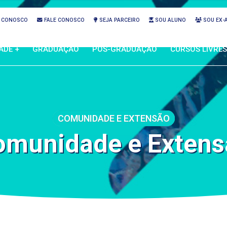
 CONOSCO
FALE CONOSCO
SEJA PARCEIRO
SOU ALUNO
SOU EX-
ADE +
GRADUAÇÃO
PÓS-GRADUAÇÃO
CURSOS LIVRES
COMUNIDADE E EXTENSÃO
omunidade e Extens