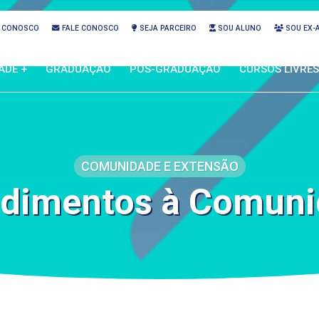
 CONOSCO
FALE CONOSCO
SEJA PARCEIRO
SOU ALUNO
SOU EX-
ADE +
GRADUAÇÃO
PÓS-GRADUAÇÃO
CURSOS LIVRES
COMUNIDADE E EXTENSÃO
dimentos à Comun