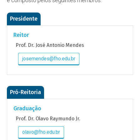
é composto pelos seguintes membros:
Presidente
Reitor
Prof. Dr. José Antonio Mendes
josemendes@fho.edu.br
Pró-Reitoria
Graduação
Prof. Dr. Olavo Raymundo Jr.
olavo@fho.edu.br