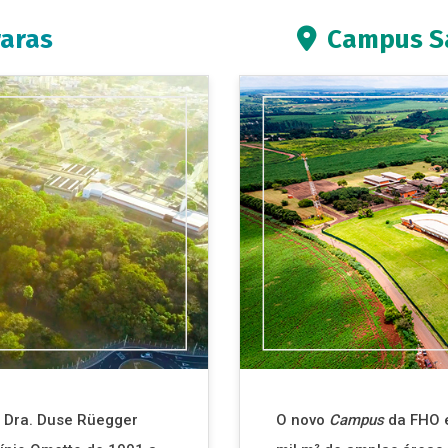
aras
Campus Sa
Dra. Duse Rüegger
O novo
Campus
da FHO e