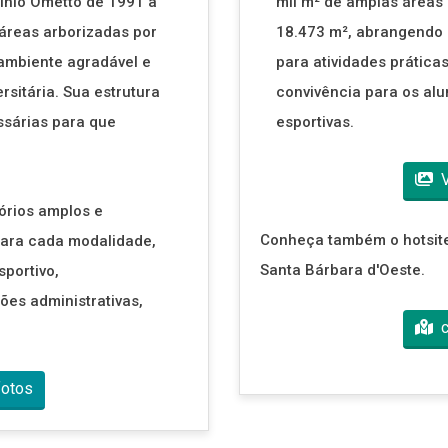
ínio Ometto de 1991 a
mil m² de amplas áreas 
áreas arborizadas por
18.473 m², abrangendo s
ambiente agradável e
para atividades práticas
rsitária. Sua estrutura
convivência para os alu
ssárias para que
esportivas.
V
órios amplos e
Conheça também o hotsit
para cada modalidade,
Santa Bárbara d'Oeste.
sportivo,
ões administrativas,
c
fotos