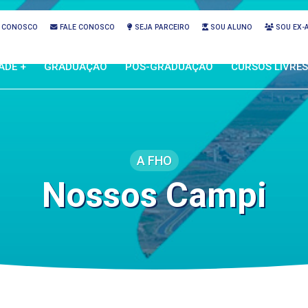
 CONOSCO
FALE CONOSCO
SEJA PARCEIRO
SOU ALUNO
SOU EX-
ADE +
GRADUAÇÃO
PÓS-GRADUAÇÃO
CURSOS LIVRES
A FHO
Nossos Campi