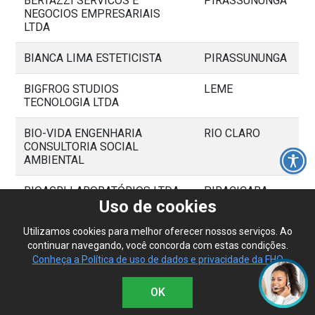
BERTAZZI SERVICOS E
PIRASSUNUNGA
NEGOCIOS EMPRESARIAIS
LTDA
BIANCA LIMA ESTETICISTA
PIRASSUNUNGA
BIGFROG STUDIOS
LEME
TECNOLOGIA LTDA
BIO-VIDA ENGENHARIA
RIO CLARO
CONSULTORIA SOCIAL
AMBIENTAL
BIOAGRI LABORATÓRIOS LTDA
PIRACICABA
Uso de cookies
BIOCEN DO BRASIL LTDA
CAMPINAS
Utilizamos cookies para melhor oferecer nossos serviços. Ao
continuar navegando, você concorda com estas condições.
BIOTEMA PRESTAÇÃO SERVIÇO
ARARAS
Conheça a Política de uso de dados e privacidade da FHO
DE BIOTECNOLOGIA E MEIO
AMBIENTE
OK
BLUEPEX TECNOLOGIA S.A.
LIMEIRA