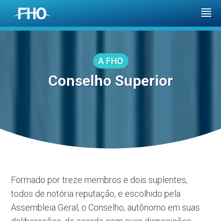
A FHO
Conselho Superior
Formado por treze membros e dois suplentes,
todos de notória reputação, e escolhido pela
Assembleia Geral, o Conselho, autônomo em suas