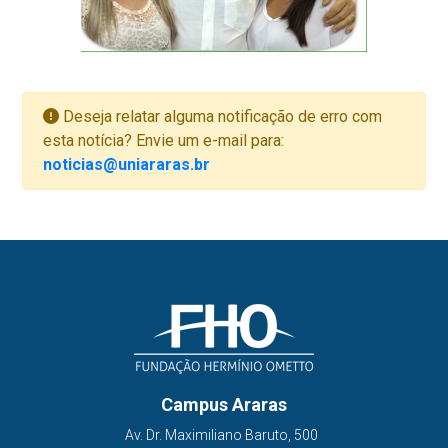
Deseja relatar alguma notificação de erro com
esta notícia? Envie um e-mail para:
noticias@uniararas.br
Campus Araras
Av. Dr. Maximiliano Baruto, 500