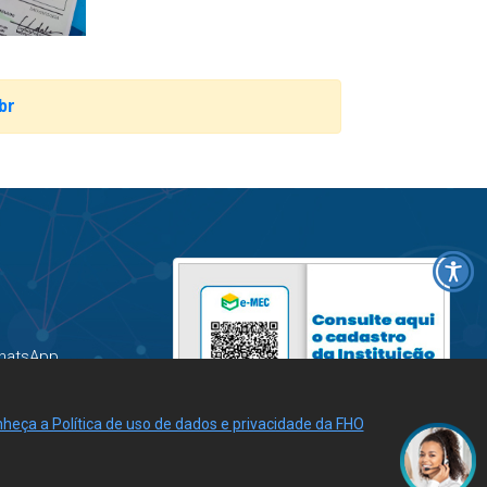
br
hatsApp
heça a Política de uso de dados e privacidade da FHO