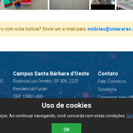
ro com esta notícia? Envie um e-mail para:
noticias@uniararas.
Campus Santa Bárbara d'Oeste
Contato
00
Rodovia Luiz Ometto, SP 306, 2233
Fale Conosco
Residencial Furlan
Ouvidoria
CEP: 13451-900
Converse pelo W
Uso de cookies
(19) 3543-1400
viços. Ao continuar navegando, você concorda com estas condições.
Con
OK