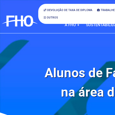
DEVOLUÇÃO DE TAXA DE DIPLOMA
TRABALHE
OUTROS
A FHO +
SUSTENTABILID
Alunos de F
na área 