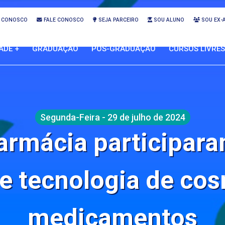
 CONOSCO
FALE CONOSCO
SEJA PARCEIRO
SOU ALUNO
SOU EX-
ADE +
GRADUAÇÃO
PÓS-GRADUAÇÃO
CURSOS LIVRES
Segunda-Feira - 29 de julho de 2024
armácia participara
de tecnologia de cos
medicamentos