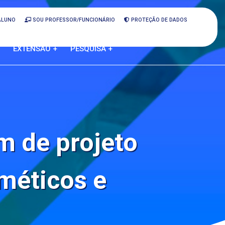
ALUNO
SOU PROFESSOR/FUNCIONÁRIO
PROTEÇÃO DE DADOS
EXTENSÃO +
PESQUISA +
m de projeto
méticos e