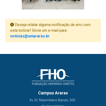
Deseja relatar alguma notificação de erro com
esta notícia? Envie um e-mail para:
noticias@uniararas.br
Campus Araras
Av. Dr. Maximiliano Baruto, 500