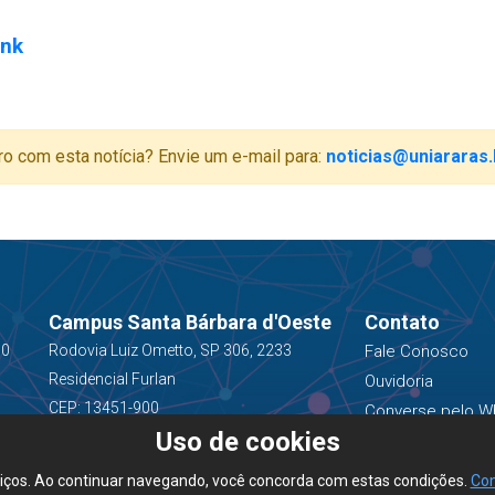
ink
ro com esta notícia? Envie um e-mail para:
noticias@uniararas.
Campus Santa Bárbara d'Oeste
Contato
00
Rodovia Luiz Ometto, SP 306, 2233
Fale Conosco
Residencial Furlan
Ouvidoria
CEP: 13451-900
Converse pelo W
Uso de cookies
(19) 3543-1400
viços. Ao continuar navegando, você concorda com estas condições.
Con