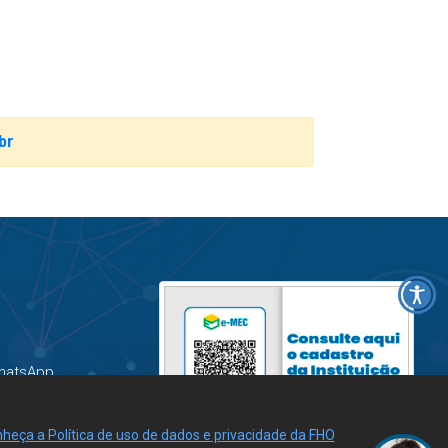
br
hatsApp
heça a Política de uso de dados e privacidade da FHO