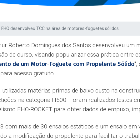
a FHO desenvolveu TCC na área de motores-foguetes sólidos
thur Roberto Domingues dos Santos desenvolveu um mot
 de curso, visando popularizar essa prática entre equi
mento de um Motor-Foguete com Propelente Sólido
''
para acesso gratuito.
m utilizadas matérias primas de baixo custo na const
tições na categoria H500. Foram realizados testes 
delismo FHO-ROCKET para obter dados de empuxo, im
23 com mais de 30 ensaios estáticos e um ensaio em v
indo a modificação do propelente para facilitar o trab