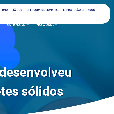
ALUNO
SOU PROFESSOR/FUNCIONÁRIO
PROTEÇÃO DE DADOS
EXTENSÃO +
PESQUISA +
 desenvolveu
tes sólidos