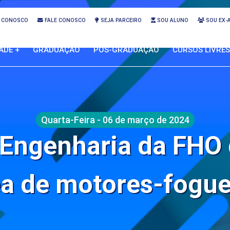
 CONOSCO
FALE CONOSCO
SEJA PARCEIRO
SOU ALUNO
SOU EX-
ADE +
GRADUAÇÃO
PÓS-GRADUAÇÃO
CURSOS LIVRES
Quarta-Feira - 06 de março de 2024
 Engenharia da FHO
a de motores-fogue