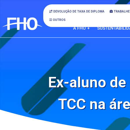
DEVOLUÇÃO DE TAXA DE DIPLOMA
TRABALHE
OUTROS
A FHO +
SUSTENTABILID
Ex-aluno de
TCC na áre