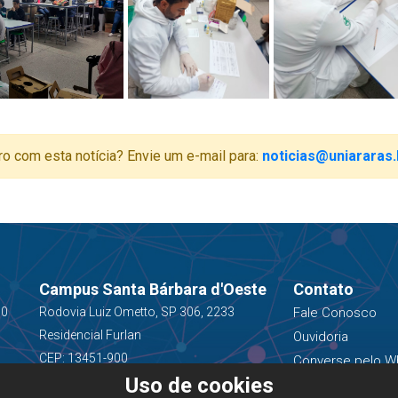
ro com esta notícia? Envie um e-mail para:
noticias@uniararas.
Campus Santa Bárbara d'Oeste
Contato
00
Rodovia Luiz Ometto, SP 306, 2233
Fale Conosco
Residencial Furlan
Ouvidoria
CEP: 13451-900
Converse pelo W
Uso de cookies
(19) 3543-1400