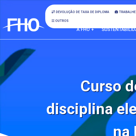
DEVOLUÇÃO DE TAXA DE DIPLOMA
TRABALHE
OUTROS
A FHO +
SUSTENTABILID
Curso d
disciplina ele
na 