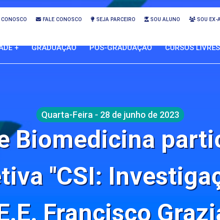
 CONOSCO
FALE CONOSCO
SEJA PARCEIRO
SOU ALUNO
SOU EX-
ADE +
GRADUAÇÃO
PÓS-GRADUAÇÃO
CURSOS LIVRES
Quarta-Feira - 28 de junho de 2023
e Biomedicina parti
tiva ''CSI: Investiga
E.E. Francisco Graz