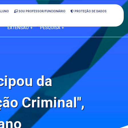
ALUNO
SOU PROFESSOR/FUNCIONÁRIO
PROTEÇÃO DE DADOS
EXTENSÃO +
PESQUISA +
cipou da
ção Criminal'',
iano