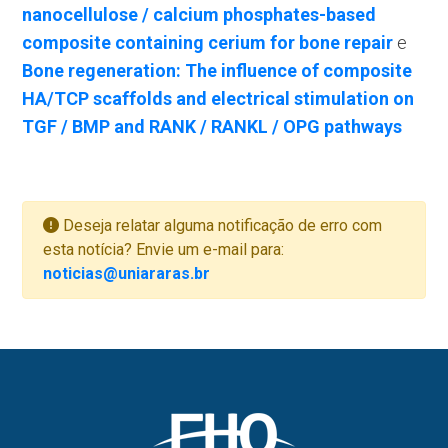
nanocellulose / calcium phosphates-based
composite containing cerium for bone repair
e
Bone regeneration: The influence of composite
HA/TCP scaffolds and electrical stimulation on
TGF / BMP and RANK / RANKL / OPG pathways
Deseja relatar alguma notificação de erro com
esta notícia? Envie um e-mail para:
noticias@uniararas.br