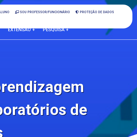
ALUNO
SOU PROFESSOR/FUNCIONÁRIO
PROTEÇÃO DE DADOS
EXTENSÃO +
PESQUISA +
aprendizagem
boratórios de
s