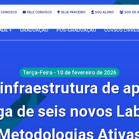
 CONOSCO
FALE CONOSCO
SEJA PARCEIRO
SOU ALUNO
SOU EX-
ADE +
GRADUAÇÃO
PÓS-GRADUAÇÃO
CURSOS LIVRES
Terça-Feira - 10 de fevereiro de 2026
infraestrutura de 
a de seis novos La
Metodologias Ativa