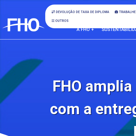
DEVOLUÇÃO DE TAXA DE DIPLOMA
TRABALHE
OUTROS
A FHO +
SUSTENTABILID
FHO amplia 
com a entreg