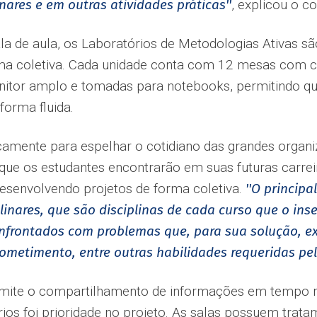
inares e em outras atividades práticas''
, explicou o c
ala de aula, os Laboratórios de Metodologias Ativas s
ma coletiva. Cada unidade conta com 12 mesas com ca
tor amplo e tomadas para notebooks, permitindo que
forma fluida.
icamente para espelhar o cotidiano das grandes organi
 que os estudantes encontrarão em suas futuras carre
desenvolvendo projetos de forma coletiva.
''O princip
plinares, que são disciplinas de cada curso que o in
onfrontados com problemas que, para sua solução, e
rometimento, entre outras habilidades requeridas pel
rmite o compartilhamento de informações em tempo r
os foi prioridade no projeto. As salas possuem trata