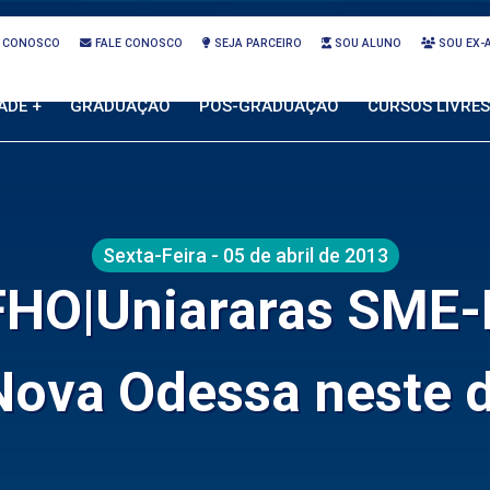
 CONOSCO
FALE CONOSCO
SEJA PARCEIRO
SOU ALUNO
SOU EX-
ADE +
GRADUAÇÃO
PÓS-GRADUAÇÃO
CURSOS LIVRES
Sexta-Feira - 05 de abril de 2013
FHO|Uniararas SME-R
Nova Odessa neste