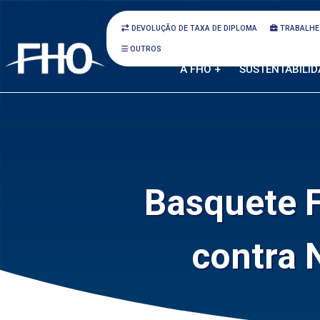
DEVOLUÇÃO DE TAXA DE DIPLOMA
TRABALHE
OUTROS
A FHO +
SUSTENTABILID
Basquete 
contra 