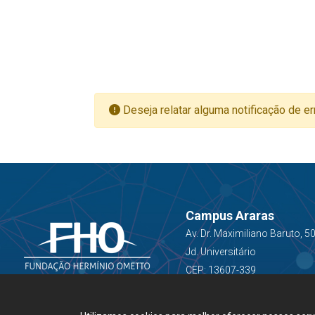
Deseja relatar alguma notificação de er
Campus Araras
Av. Dr. Maximiliano Baruto, 5
Jd. Universitário
CEP: 13607-339