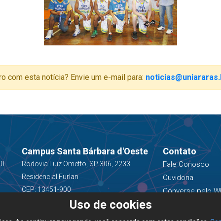
ro com esta notícia? Envie um e-mail para:
noticias@uniararas.
Campus Santa Bárbara d'Oeste
Contato
00
Rodovia Luiz Ometto, SP 306, 2233
Fale Conosco
Residencial Furlan
Ouvidoria
CEP: 13451-900
Converse pelo W
Uso de cookies
(19) 3543-1400