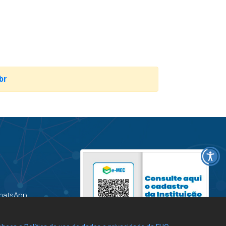
br
hatsApp