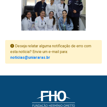
Deseja relatar alguma notificação de erro com
esta notícia? Envie um e-mail para:
noticias@uniararas.br