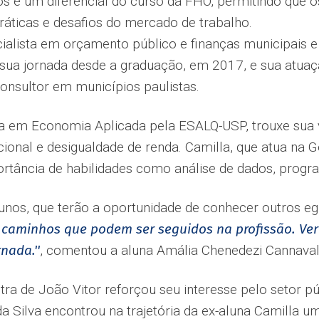
os é um diferencial do curso da FHO, permitindo que 
ráticas e desafios do mercado de trabalho.
cialista em orçamento público e finanças municipais e
 sua jornada desde a graduação, em 2017, e sua atuaçã
consultor em municípios paulistas.
tora em Economia Aplicada pela ESALQ-USP, trouxe su
nal e desigualdade de renda. Camilla, que atua na G
rtância de habilidades como análise de dados, progra
lunos, que terão a oportunidade de conhecer outros e
 caminhos que podem ser seguidos na profissão. Ver
nada.''
, comentou a aluna Amália Chenedezi Cannaval
ra de João Vitor reforçou seu interesse pelo setor p
da Silva encontrou na trajetória da ex-aluna Camilla