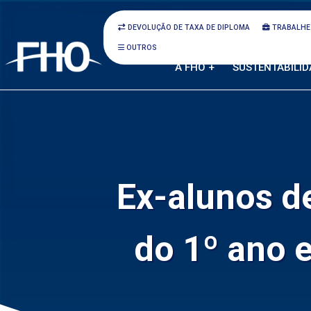
DEVOLUÇÃO DE TAXA DE DIPLOMA
TRABALHE
OUTROS
A FHO +
SUSTENTABILID
Ex-alunos d
do 1º ano 