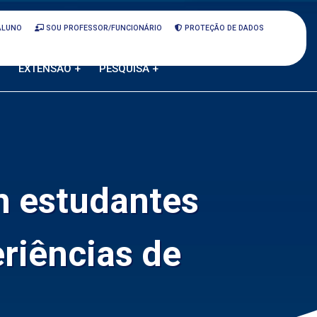
ALUNO
SOU PROFESSOR/FUNCIONÁRIO
PROTEÇÃO DE DADOS
EXTENSÃO +
PESQUISA +
m estudantes
riências de