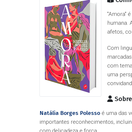
''Amora''
humana. A
afetos, co
Com lingu
marcadas 
com temas
uma persp
convidand
Sobre
Natália Borges Polesso
é uma das voz
importantes reconhecimentos, incluind
com delicadeza e força.