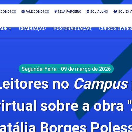
 CONOSCO
FALE CONOSCO
SEJA PARCEIRO
SOU ALUNO
SOU EX-
ADE +
GRADUAÇÃO
PÓS-GRADUAÇÃO
CURSOS LIVRES
Segunda-Feira - 09 de março de 2026
Leitores no
Campus
rtual sobre a obra '
atália Borges Poles