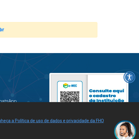
br
hatsApp
heça a Política de uso de dados e privacidade da FHO