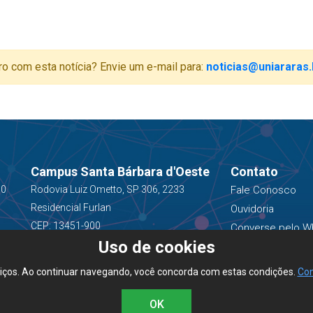
ro com esta notícia? Envie um e-mail para:
noticias@uniararas.
Campus Santa Bárbara d'Oeste
Contato
00
Rodovia Luiz Ometto, SP 306, 2233
Fale Conosco
Residencial Furlan
Ouvidoria
CEP: 13451-900
Converse pelo W
Uso de cookies
(19) 3543-1400
viços. Ao continuar navegando, você concorda com estas condições.
Con
OK