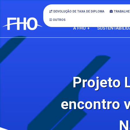
DEVOLUÇÃO DE TAXA DE DIPLOMA
TRABALHE
OUTROS
A FHO +
SUSTENTABILID
Projeto 
encontro vi
N