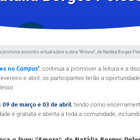
s
promove encontro virtual sobre a obra ''Amora'', de Natália Borges Po
ores no
Campus
''
, continua a promover a leitura e a dis
vereiro e abril, os participantes terão a oportunida
lesso.
as
09 de março e 03 de abril
, tendo como encerrame
idade é gratuita e aberta a toda a comunidade, incluin
a o livro: ''Amora'', de Natália Borges Pole