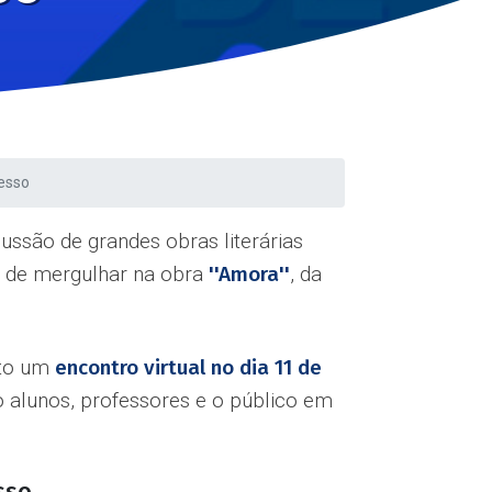
lesso
cussão de grandes obras literárias
de de mergulhar na obra
''Amora''
, da
nto um
encontro virtual no dia 11 de
do alunos, professores e o público em
sso