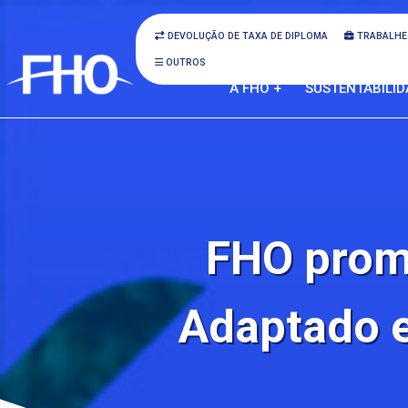
DEVOLUÇÃO DE TAXA DE DIPLOMA
TRABALHE
OUTROS
A FHO +
SUSTENTABILID
FHO promo
Adaptado e