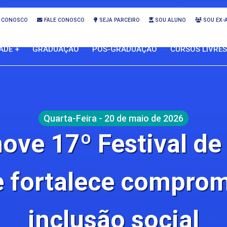
 CONOSCO
FALE CONOSCO
SEJA PARCEIRO
SOU ALUNO
SOU EX-
ADE +
GRADUAÇÃO
PÓS-GRADUAÇÃO
CURSOS LIVRES
Quarta-Feira - 20 de maio de 2026
ve 17º Festival de
 fortalece compro
inclusão social