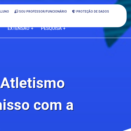
ALUNO
SOU PROFESSOR/FUNCIONÁRIO
PROTEÇÃO DE DADOS
EXTENSÃO +
PESQUISA +
 Atletismo
misso com a