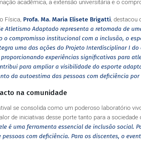
mação acadêmica, a extensão universitária e o compr
o Física,
Profa. Ma. Maria Elisete Brigatti
, destacou 
l de Atletismo Adaptado representa a retomada de um
o o compromisso institucional com a inclusão, o es
gra uma das ações do Projeto Interdisciplinar I do
roporcionando experiências significativas para atle
contribui para ampliar a visibilidade do esporte adap
nto da autoestima das pessoas com deficiência por m
acto na comunidade
stival se consolida como um poderoso laboratório viv
alor de iniciativas desse porte tanto para a sociedade
le é uma ferramenta essencial de inclusão social. P
 pessoas com deficiência. Para os discentes, o event