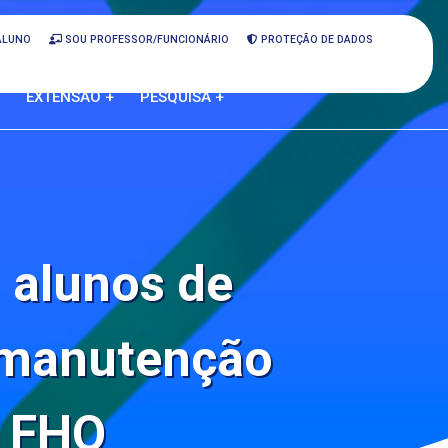
ALUNO
SOU PROFESSOR/FUNCIONÁRIO
PROTEÇÃO DE DADOS
EXTENSÃO +
PESQUISA +
 alunos de
 manutenção
a FHO