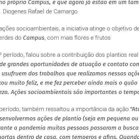
o próprio Campus, e que agora já estão em um tam
e. Diogenes Rafael de Camargo.
ções socioambientais, a iniciativa atinge o objetivo d
verdes do
Campus
, com mais flores e frutos.
3º período, falou sobre a contribuição dos plantios re
de grandes oportunidades de atuação e contato co
 usufruem dos trabalhos que realizamos nessas ações
ou muito feliz, e me fez perceber ainda mais o quão
eza. Ações socioambientais são importantes o tempo
º período, também ressaltou a importância da ação.
"At
envolvermos ações de plantio (seja em pequena ou 
rante a pandemia muitas pessoas passaram a buscar
ortas dentro de casa, com temperos e afins. Quando