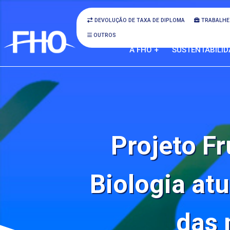
DEVOLUÇÃO DE TAXA DE DIPLOMA
TRABALHE
OUTROS
A FHO +
SUSTENTABILID
Projeto F
Biologia a
das 