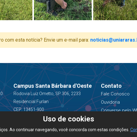
ro com esta notícia? Envie um e-mail para:
noticias@uniararas.
Campus Santa Bárbara d'Oeste
Contato
00
Rodovia Luiz Ometto, SP 306, 2233
Fale Conosco
Residencial Furlan
Ouvidoria
CEP: 13451-900
Converse pelo W
Uso de cookies
(19) 3543-1400
viços. Ao continuar navegando, você concorda com estas condições.
Con