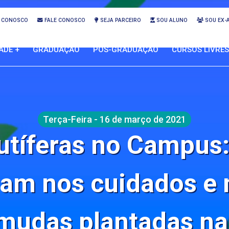
 CONOSCO
FALE CONOSCO
SEJA PARCEIRO
SOU ALUNO
SOU EX-
ADE +
GRADUAÇÃO
PÓS-GRADUAÇÃO
CURSOS LIVRES
Terça-Feira - 16 de março de 2021
rutíferas no Campus:
tuam nos cuidados e
mudas plantadas n