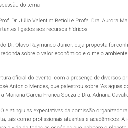
scussão do tema.
of. Dr. Júlio Valentim Betioli e Profa. Dra. Aurora M
antes ligados aos recursos hídricos.
o Dr. Olavo Raymundo Junior, cuja proposta foi conh
redonda sobre o valor econômico e o meio ambiente, 
tura oficial do evento, com a presença de diversos p
 José Antonio Mendes, que palestrou sobre "As águas d
 Mariana Garcia Franca Souza e Dra. Adriana Cavalier
 e atingiu as expectativas da comissão organizadora
ata, tais como profissionais atuantes e acadêmicos. A
ra a vida de todas as espécies que habitam o planeta,