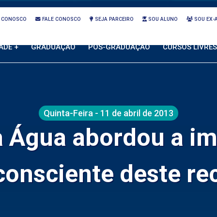
 CONOSCO
FALE CONOSCO
SEJA PARCEIRO
SOU ALUNO
SOU EX-
ADE +
GRADUAÇÃO
PÓS-GRADUAÇÃO
CURSOS LIVRES
Quinta-Feira - 11 de abril de 2013
 Água abordou a im
consciente deste re