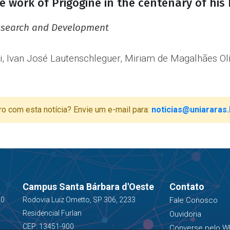
 work of Prigogine in the centenary of his 
Research and Development
 Ivan José Lautenschleguer, Miriam de Magalhães Oli
ro com esta notícia? Envie um e-mail para:
noticias@uniararas.
Campus Santa Bárbara d'Oeste
Contato
00
Rodovia Luiz Ometto, SP 306, 2233
Fale Conosco
Residencial Furlan
Ouvidoria
CEP: 13451-900
Converse pelo W