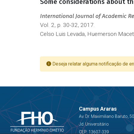
Some considerations about the
International Journal of Academic 
Vol. 2, p. 30-32, 2017.
Celso Luis Levada, Huemerson Maceti,
Deseja relatar alguma notificação de er
Campus Araras
Av. Dr. Maximiliano Baruto, 5
Jd. Universitário
CEP: 13607-339