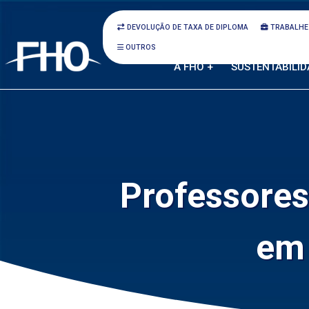
DEVOLUÇÃO DE TAXA DE DIPLOMA
TRABALHE
OUTROS
A FHO +
SUSTENTABILID
Professores
em 