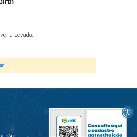
birth
veira Levada.
br
hatsApp