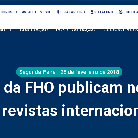
 CONOSCO
FALE CONOSCO
SEJA PARCEIRO
SOU ALUNO
SOU EX-
ADE +
GRADUAÇÃO
PÓS-GRADUAÇÃO
CURSOS LIVRES
Segunda-Feira - 26 de fevereiro de 2018
 da FHO publicam n
revistas internacio