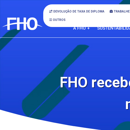
DEVOLUÇÃO DE TAXA DE DIPLOMA
TRABALHE
OUTROS
A FHO +
SUSTENTABILID
FHO receb