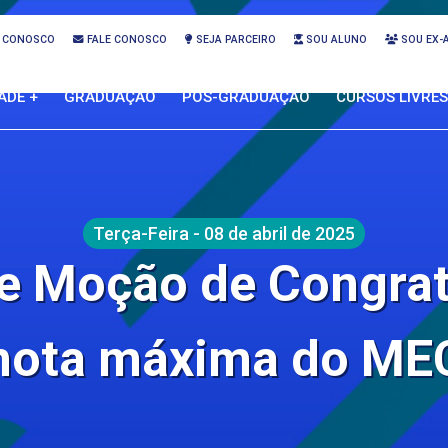
 CONOSCO
FALE CONOSCO
SEJA PARCEIRO
SOU ALUNO
SOU EX-
ADE +
GRADUAÇÃO
PÓS-GRADUAÇÃO
CURSOS LIVRES
Terça-Feira - 08 de abril de 2025
e Moção de Congrat
nota máxima do ME