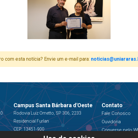
ro com esta notícia? Envie um e-mail para:
noticias@uniararas.
Campus Santa Bárbara d'Oeste
Contato
00
Rodovia Luiz Ometto, SP 306, 2233
Fale Conosco
Residencial Furlan
Ouvidoria
CEP: 13451-900
Converse pelo W