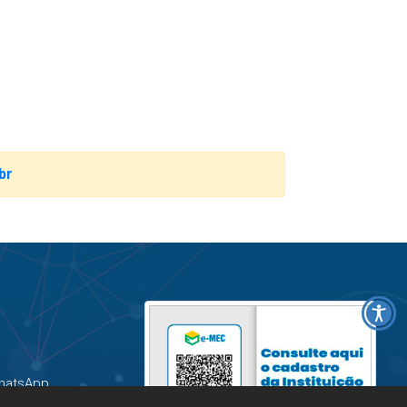
br
hatsApp