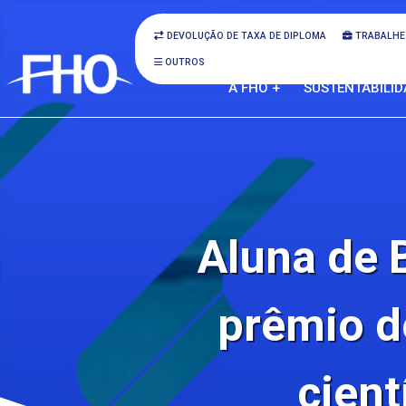
DEVOLUÇÃO DE TAXA DE DIPLOMA
TRABALHE
OUTROS
A FHO +
SUSTENTABILID
Aluna de 
prêmio d
cient