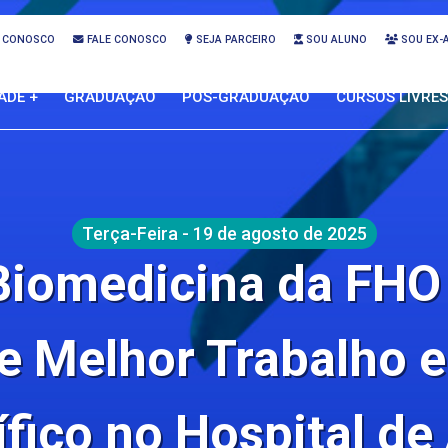
 CONOSCO
FALE CONOSCO
SEJA PARCEIRO
SOU ALUNO
SOU EX-
ADE +
GRADUAÇÃO
PÓS-GRADUAÇÃO
CURSOS LIVRES
Terça-Feira - 19 de agosto de 2025
Biomedicina da FHO
e Melhor Trabalho 
ífico no Hospital d