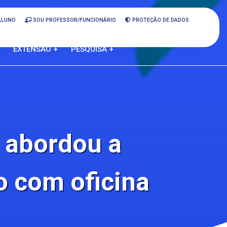
ALUNO
SOU PROFESSOR/FUNCIONÁRIO
PROTEÇÃO DE DADOS
EXTENSÃO +
PESQUISA +
o abordou a
o com oficina