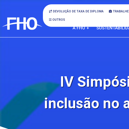
DEVOLUÇÃO DE TAXA DE DIPLOMA
TRABALHE
OUTROS
A FHO +
SUSTENTABILID
IV Simpósi
inclusão no 