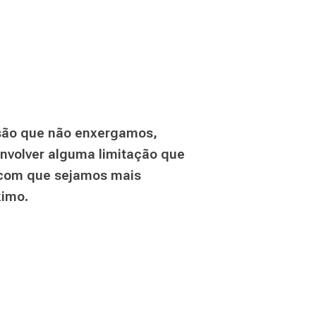
são que não enxergamos,
envolver alguma limitação que
 com que sejamos mais
ximo.