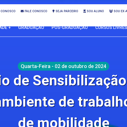
 CONOSCO
FALE CONOSCO
SEJA PARCEIRO
SOU ALUNO
SOU EX-
ADE +
GRADUAÇÃO
PÓS-GRADUAÇÃO
CURSOS LIVRES
Quarta-Feira - 02 de outubro de 2024
o de Sensibilizaçã
ambiente de trabalh
de mobilidade