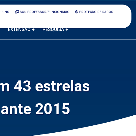
ALUNO
SOU PROFESSOR/FUNCIONÁRIO
PROTEÇÃO DE DADOS
EXTENSÃO +
PESQUISA +
m 43 estrelas
dante 2015