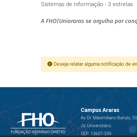
Sistemas de Informação - 3 estrelas
A FHO|Uniararas se orgulha por conq
Deseja relatar alguma notificação de er
Campus Araras
Av. Dr. Maximiliano Baruto, 5
Jd. Universitário
CEP: 13607-339