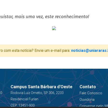
uistar, mais uma vez, este reconhecimento!
ro com esta notícia? Envie um e-mail para:
noticias@uniararas.
Campus Santa Bárbara d'Oeste
Contato
00
Rodovia Luiz Ometto, SP 306, 2233
Fale Conosco
Residencial Furlan
Ouvidoria
CEP: 13451-900
Converse pelo W