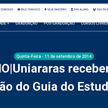
 CONOSCO
FALE CONOSCO
SEJA PARCEIRO
SOU ALUNO
SOU EX-
ADE +
GRADUAÇÃO
PÓS-GRADUAÇÃO
CURSOS LIVRES
Quinta-Feira - 11 de setembro de 2014
O|Uniararas recebe
ção do Guia do Estu