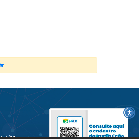
br
hatsApp