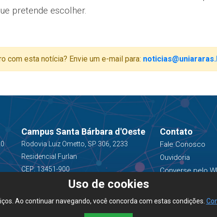
ue pretende escolher.
ro com esta notícia? Envie um e-mail para:
noticias@uniararas.
Campus Santa Bárbara d'Oeste
Contato
00
Rodovia Luiz Ometto, SP 306, 2233
Fale Conosco
Residencial Furlan
Ouvidoria
CEP: 13451-900
Converse pelo W
Uso de cookies
(19) 3543-1400
viços. Ao continuar navegando, você concorda com estas condições.
Con