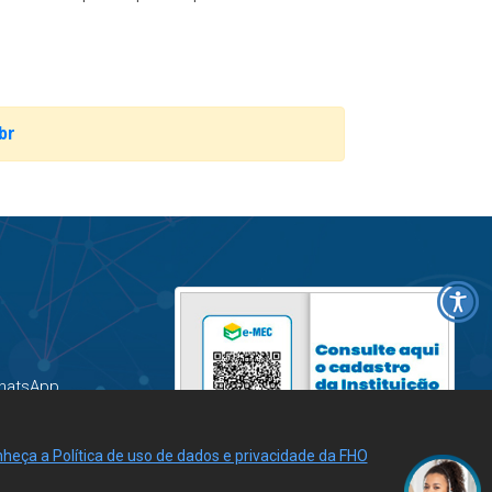
br
hatsApp
heça a Política de uso de dados e privacidade da FHO