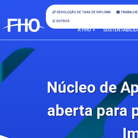
DEVOLUÇÃO DE TAXA DE DIPLOMA
TRABALHE
OUTROS
A FHO +
SUSTENTABILID
Núcleo de Ap
aberta para 
Im