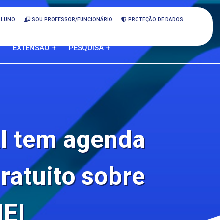
ALUNO
SOU PROFESSOR/FUNCIONÁRIO
PROTEÇÃO DE DADOS
EXTENSÃO +
PESQUISA +
al tem agenda
ratuito sobre
MEI