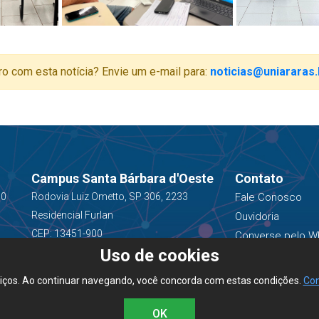
ro com esta notícia? Envie um e-mail para:
noticias@uniararas.
Campus Santa Bárbara d'Oeste
Contato
00
Rodovia Luiz Ometto, SP 306, 2233
Fale Conosco
Residencial Furlan
Ouvidoria
CEP: 13451-900
Converse pelo W
Uso de cookies
(19) 3543-1400
viços. Ao continuar navegando, você concorda com estas condições.
Con
OK