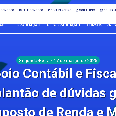
 CONOSCO
FALE CONOSCO
SEJA PARCEIRO
SOU ALUNO
SOU EX-
ADE +
GRADUAÇÃO
PÓS-GRADUAÇÃO
CURSOS LIVRES
Segunda-Feira - 17 de março de 2025
oio Contábil e Fisc
plantão de dúvidas g
posto de Renda e 