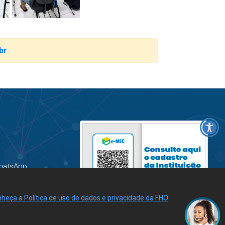
br
hatsApp
heça a Política de uso de dados e privacidade da FHO