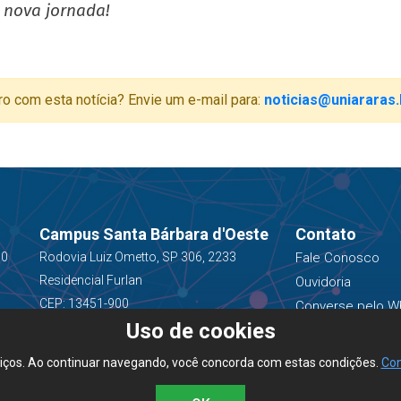
 nova jornada!
ro com esta notícia? Envie um e-mail para:
noticias@uniararas.
Campus Santa Bárbara d'Oeste
Contato
00
Rodovia Luiz Ometto, SP 306, 2233
Fale Conosco
Residencial Furlan
Ouvidoria
CEP: 13451-900
Converse pelo W
Uso de cookies
(19) 3543-1400
viços. Ao continuar navegando, você concorda com estas condições.
Con