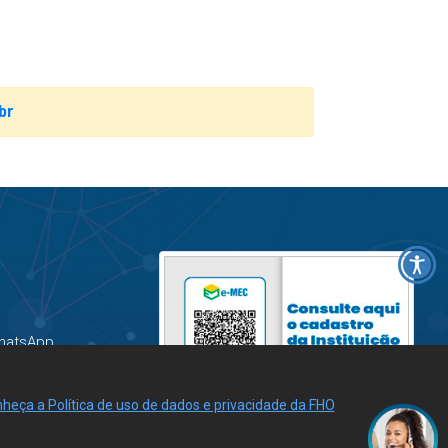
br
hatsApp
heça a Política de uso de dados e privacidade da FHO