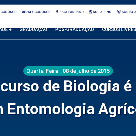
 CONOSCO
FALE CONOSCO
SEJA PARCEIRO
SOU ALUNO
SOU EX-
ADE +
GRADUAÇÃO
PÓS-GRADUAÇÃO
CURSOS LIVRES
Quarta-Feira - 08 de julho de 2015
 curso de Biologia é
 Entomologia Agríc