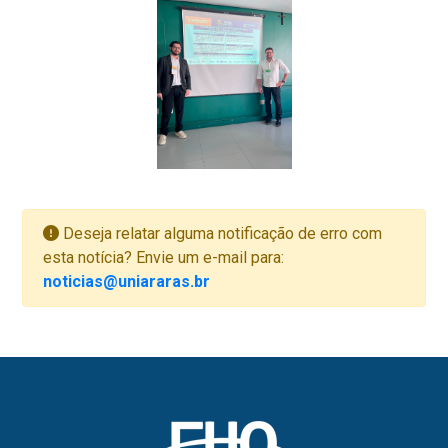
Deseja relatar alguma notificação de erro com
esta notícia? Envie um e-mail para:
noticias@uniararas.br