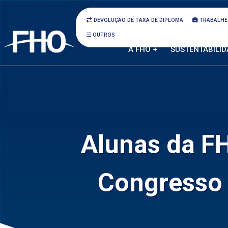
DEVOLUÇÃO DE TAXA DE DIPLOMA
TRABALHE
OUTROS
A FHO +
SUSTENTABILID
Alunas da F
Congresso 