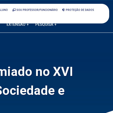
ALUNO
SOU PROFESSOR/FUNCIONÁRIO
PROTEÇÃO DE DADOS
EXTENSÃO +
PESQUISA +
miado no XVI
Sociedade e