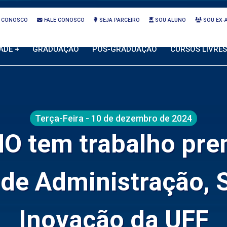
 CONOSCO
FALE CONOSCO
SEJA PARCEIRO
SOU ALUNO
SOU EX-
ADE +
GRADUAÇÃO
PÓS-GRADUAÇÃO
CURSOS LIVRES
Terça-Feira - 10 de dezembro de 2024
HO tem trabalho pre
de Administração, 
Inovação da UFF