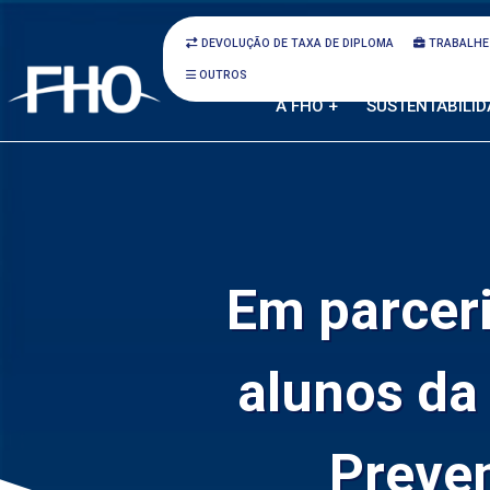
DEVOLUÇÃO DE TAXA DE DIPLOMA
TRABALHE
OUTROS
A FHO +
SUSTENTABILID
Em parceri
alunos d
Preve