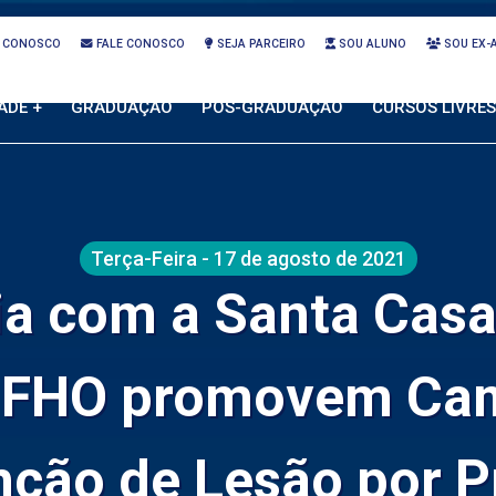
 CONOSCO
FALE CONOSCO
SEJA PARCEIRO
SOU ALUNO
SOU EX-
ADE +
GRADUAÇÃO
PÓS-GRADUAÇÃO
CURSOS LIVRES
Terça-Feira - 17 de agosto de 2021
a com a Santa Casa
a FHO promovem Ca
nção de Lesão por P