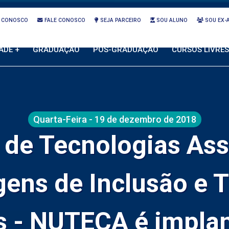
 CONOSCO
FALE CONOSCO
SEJA PARCEIRO
SOU ALUNO
SOU EX-
ADE +
GRADUAÇÃO
PÓS-GRADUAÇÃO
CURSOS LIVRES
Quarta-Feira - 19 de dezembro de 2018
 de Tecnologias Assi
ens de Inclusão e 
is - NUTECA é impla