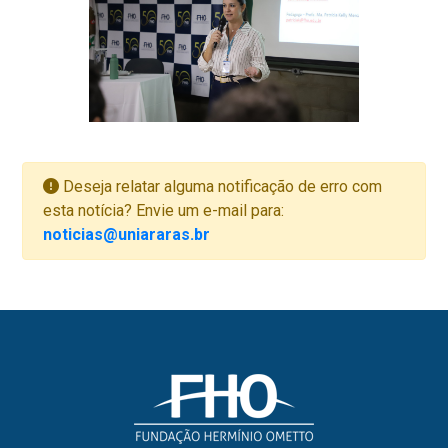
Deseja relatar alguma notificação de erro com
esta notícia? Envie um e-mail para:
noticias@uniararas.br