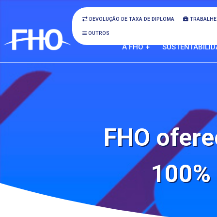
DEVOLUÇÃO DE TAXA DE DIPLOMA
TRABALHE
OUTROS
A FHO +
SUSTENTABILID
FHO ofere
100% 