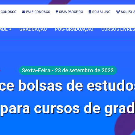
 CONOSCO
FALE CONOSCO
SEJA PARCEIRO
SOU ALUNO
SOU EX-
ADE +
GRADUAÇÃO
PÓS-GRADUAÇÃO
CURSOS LIVRES
Sexta-Feira - 23 de setembro de 2022
ce bolsas de estudo
para cursos de gra