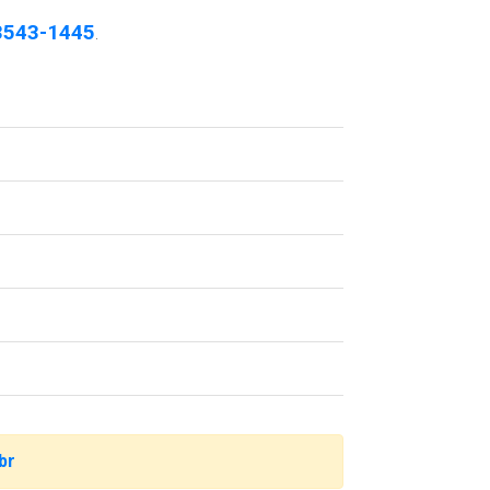
3543-1445
.
br