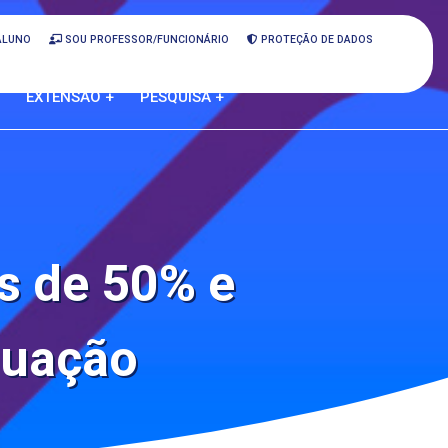
ALUNO
SOU PROFESSOR/FUNCIONÁRIO
PROTEÇÃO DE DADOS
EXTENSÃO +
PESQUISA +
s de 50% e
duação