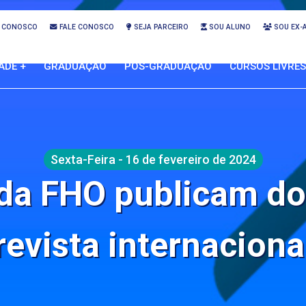
 CONOSCO
FALE CONOSCO
SEJA PARCEIRO
SOU ALUNO
SOU EX-
ADE +
GRADUAÇÃO
PÓS-GRADUAÇÃO
CURSOS LIVRES
Sexta-Feira - 16 de fevereiro de 2024
da FHO publicam do
revista internaciona