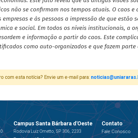
conomias. Este fato revela que as antigas visões so
icos não se confirmam nos tempos atuais. O caos e
s empresas e às pessoas a impressão de que estão 
ômica e social. Em todos os níveis institucionais, 
esordem e informação a partir do caos. Este compli
tificados como auto-organizados e que fazem parte 
ro com esta notícia? Envie um e-mail para:
noticias@uniararas.
Campus Santa Bárbara d'Oeste
Contato
00
Rodovia Luiz Ometto, SP 306, 2233
Fale Conosco