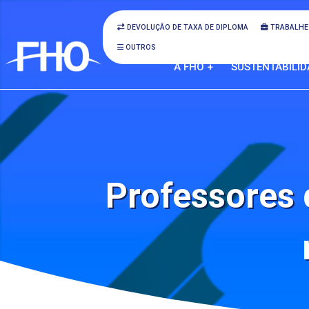
DEVOLUÇÃO DE TAXA DE DIPLOMA
TRABALHE
OUTROS
A FHO +
SUSTENTABILID
Professores 