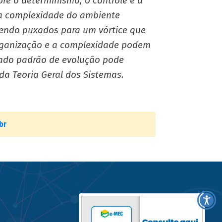
bre o determinismo, o controle e a
 a complexidade do ambiente
sendo puxados para um vórtice que
a organização e a complexidade podem
cado padrão de evolução pode
da Teoria Geral dos Sistemas.
br