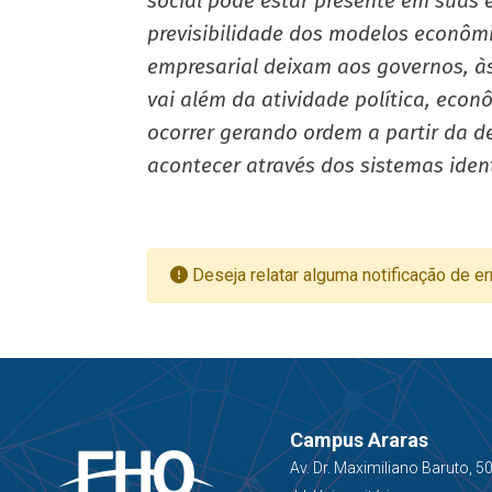
social pode estar presente em suas e
previsibilidade dos modelos econôm
empresarial deixam aos governos, à
vai além da atividade política, econ
ocorrer gerando ordem a partir da d
acontecer através dos sistemas iden
Deseja relatar alguma notificação de er
Campus Araras
Av. Dr. Maximiliano Baruto, 5