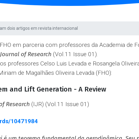
am dois artigos em revista internacional
a FHO em parceria com professores da Academia de F
 Journal of Research
(Vol.11 Issue 01).
los professores Celso Luis Levada e Rosangela Olive
Miriam de Magalhães Oliveira Levada (FHO):
m and Lift Generation - A Review
 of Research
(IJR) (Vol.11 Issue 01)
ords/10471984
i é um teorema fundamental da aerodinâmica. Seu 