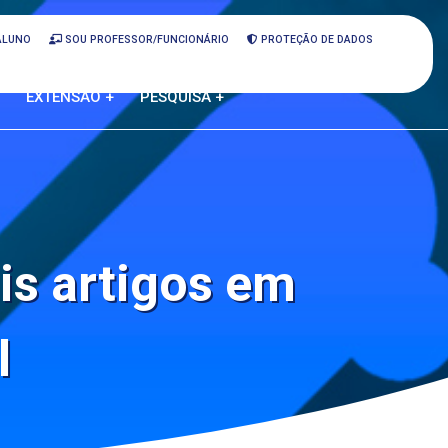
ALUNO
SOU PROFESSOR/FUNCIONÁRIO
PROTEÇÃO DE DADOS
EXTENSÃO +
PESQUISA +
is artigos em
l