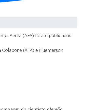
orça Aérea (AFA) foram publicados
ira Colabone (AFA) e Huemerson
nome vem do cientista alemão