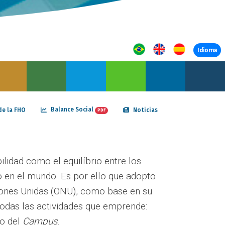
Idioma
Balance Social
de la FHO
Noticias
PDF
lidad como el equilíbrio entre los
 en el mundo. Es por ello que adopto
ciones Unidas (ONU), como base en su
 todas las actividades que emprende:
to del
Campus
.