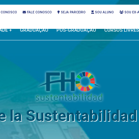
 CONOSCO
FALE CONOSCO
SEJA PARCEIRO
SOU ALUNO
SOU EX-
ADE +
GRADUAÇÃO
PÓS-GRADUAÇÃO
CURSOS LIVRES
de la Sustentabilidad