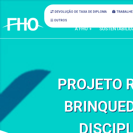
DEVOLUÇÃO DE TAXA DE DIPLOMA
TRABALHE
OUTROS
A FHO +
SUSTENTABILID
PROJETO 
BRINQUED
DISCIP