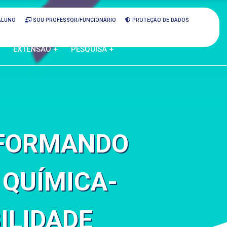
ALUNO
SOU PROFESSOR/FUNCIONÁRIO
PROTEÇÃO DE DADOS
EXTENSÃO +
PESQUISA +
SFORMANDO
 QUÍMICA-
ILIDADE