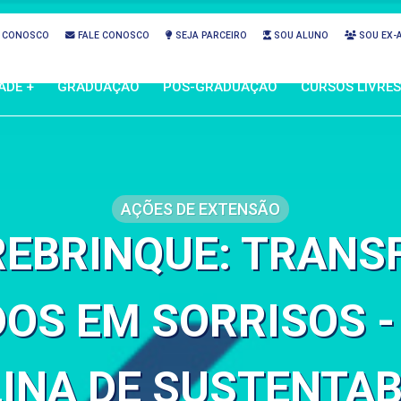
 CONOSCO
FALE CONOSCO
SEJA PARCEIRO
SOU ALUNO
SOU EX-
ADE +
GRADUAÇÃO
PÓS-GRADUAÇÃO
CURSOS LIVRES
AÇÕES DE EXTENSÃO
REBRINQUE: TRAN
OS EM SORRISOS -
LINA DE SUSTENTAB