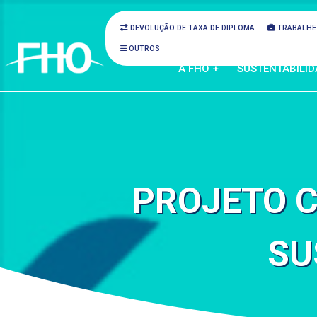
DEVOLUÇÃO DE TAXA DE DIPLOMA
TRABALHE
OUTROS
A FHO +
SUSTENTABILID
PROJETO C
SU