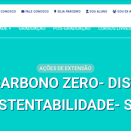
 CONOSCO
FALE CONOSCO
SEJA PARCEIRO
SOU ALUNO
SOU EX-
ADE +
GRADUAÇÃO
PÓS-GRADUAÇÃO
CURSOS LIVRES
AÇÕES DE EXTENSÃO
ARBONO ZERO- DIS
STENTABILIDADE- 