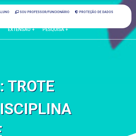
ALUNO
SOU PROFESSOR/FUNCIONÁRIO
PROTEÇÃO DE DADOS
EXTENSÃO +
PESQUISA +
: TROTE
ISCIPLINA
E