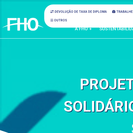
DEVOLUÇÃO DE TAXA DE DIPLOMA
TRABALHE
OUTROS
A FHO +
SUSTENTABILID
PROJET
SOLIDÁRI