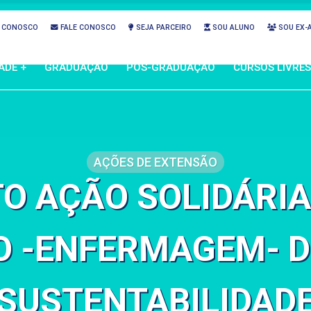
 CONOSCO
FALE CONOSCO
SEJA PARCEIRO
SOU ALUNO
SOU EX-
ADE +
GRADUAÇÃO
PÓS-GRADUAÇÃO
CURSOS LIVRES
AÇÕES DE EXTENSÃO
O AÇÃO SOLIDÁRIA
O -ENFERMAGEM- D
SUSTENTABILIDAD