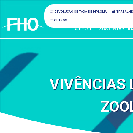
DEVOLUÇÃO DE TAXA DE DIPLOMA
TRABALHE
OUTROS
A FHO +
SUSTENTABILID
VIVÊNCIAS 
ZOO