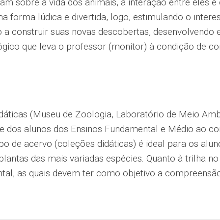
am sobre a vida dos animais, a interação entre eles 
 forma lúdica e divertida, logo, estimulando o intere
 a construir suas novas descobertas, desenvolvendo e
ico que leva o professor (monitor) à condição de con
didáticas (Museu de Zoologia, Laboratório de Meio Am
e dos alunos dos Ensinos Fundamental e Médio ao co
tipo de acervo (coleções didáticas) é ideal para os a
plantas das mais variadas espécies. Quanto à trilha n
tal, as quais devem ter como objetivo a compreensã