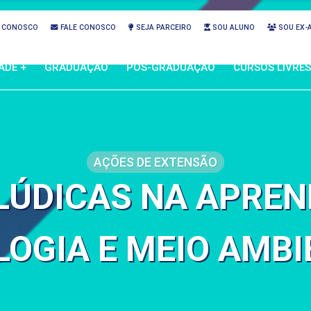
 CONOSCO
FALE CONOSCO
SEJA PARCEIRO
SOU ALUNO
SOU EX-
ADE +
GRADUAÇÃO
PÓS-GRADUAÇÃO
CURSOS LIVRES
AÇÕES DE EXTENSÃO
LÚDICAS NA APRE
LOGIA E MEIO AMBI