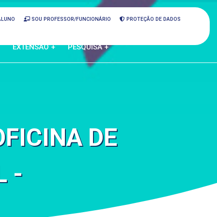
ALUNO
SOU PROFESSOR/FUNCIONÁRIO
PROTEÇÃO DE DADOS
EXTENSÃO +
PESQUISA +
FICINA DE
 -