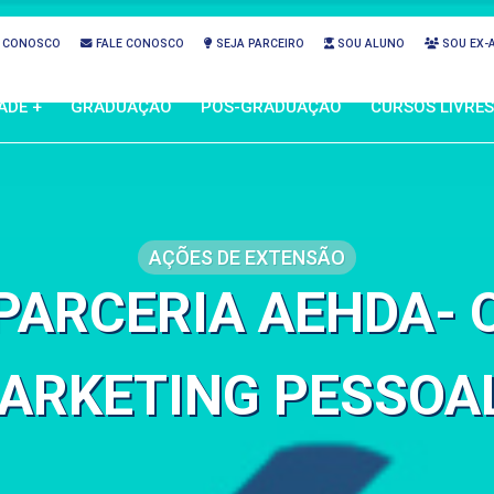
 CONOSCO
FALE CONOSCO
SEJA PARCEIRO
SOU ALUNO
SOU EX-
ADE +
GRADUAÇÃO
PÓS-GRADUAÇÃO
CURSOS LIVRES
AÇÕES DE EXTENSÃO
PARCERIA AEHDA- O
ARKETING PESSOAL