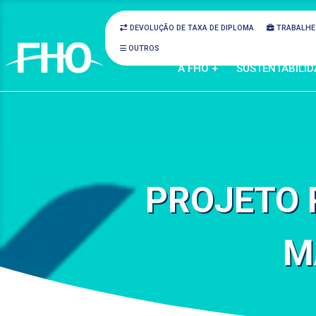
DEVOLUÇÃO DE TAXA DE DIPLOMA
TRABALHE
OUTROS
A FHO +
SUSTENTABILID
PROJETO 
M