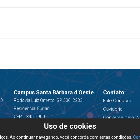
Campus Santa Bárbara d'Oeste
Contato
00
Rodovia Luiz Ometto, SP 306, 2233
Fale Conosco
Residencial Furlan
Ouvidoria
CEP: 13451-900
Converse pelo W
Uso de cookies
(19) 3543-1400
viços. Ao continuar navegando, você concorda com estas condições.
Con