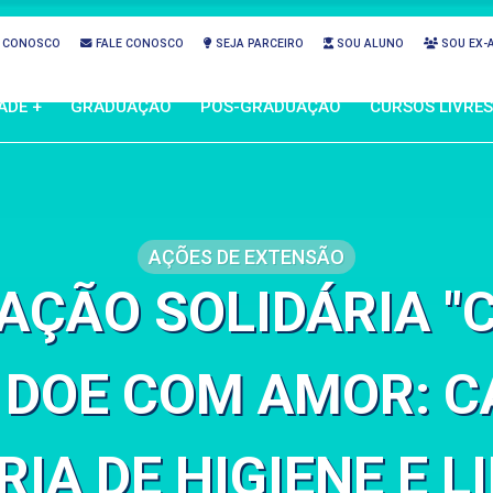
 CONOSCO
FALE CONOSCO
SEJA PARCEIRO
SOU ALUNO
SOU EX-
ADE +
GRADUAÇÃO
PÓS-GRADUAÇÃO
CURSOS LIVRES
AÇÕES DE EXTENSÃO
AÇÃO SOLIDÁRIA "
, DOE COM AMOR: 
RIA DE HIGIENE E L