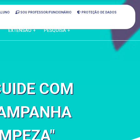
ALUNO
SOU PROFESSOR/FUNCIONÁRIO
PROTEÇÃO DE DADOS
EXTENSÃO +
PESQUISA +
CUIDE COM
CAMPANHA
IMPEZA"