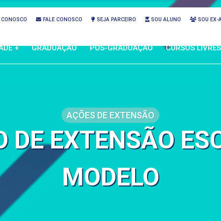
 CONOSCO
FALE CONOSCO
SEJA PARCEIRO
SOU ALUNO
SOU EX-
ADE +
GRADUAÇÃO
PÓS-GRADUAÇÃO
CURSOS LIVRES
AÇÕES DE EXTENSÃO
 DE EXTENSÃO ES
MODELO