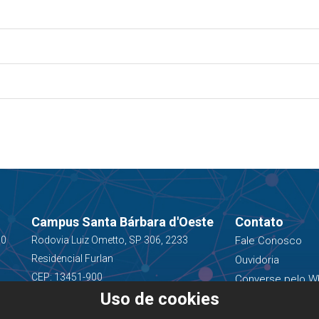
Campus Santa Bárbara d'Oeste
Contato
00
Rodovia Luiz Ometto, SP 306, 2233
Fale Conosco
Residencial Furlan
Ouvidoria
CEP: 13451-900
Converse pelo W
Uso de cookies
(19) 3543-1400