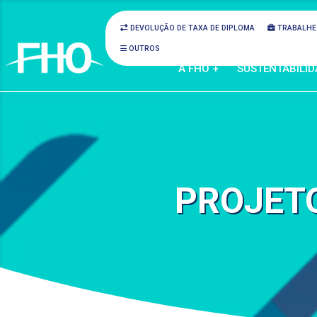
DEVOLUÇÃO DE TAXA DE DIPLOMA
TRABALHE
OUTROS
A FHO +
SUSTENTABILID
PROJETO