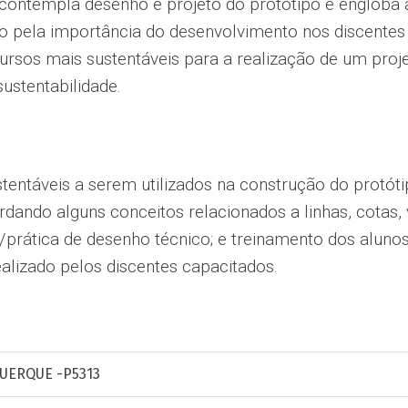
 contempla desenho e projeto do protótipo e engloba 
ação pela importância do desenvolvimento nos discente
cursos mais sustentáveis para a realização de um proj
ustentabilidade.
ustentáveis a serem utilizados na construção do protó
dando alguns conceitos relacionados a linhas, cotas, 
/prática de desenho técnico; e treinamento dos aluno
ealizado pelos discentes capacitados.
UERQUE -P5313