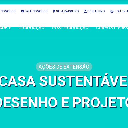
 CONOSCO
FALE CONOSCO
SEJA PARCEIRO
SOU ALUNO
SOU EX-
ADE +
GRADUAÇÃO
PÓS-GRADUAÇÃO
CURSOS LIVRES
AÇÕES DE EXTENSÃO
CASA SUSTENTÁVEL 
DESENHO E PROJET