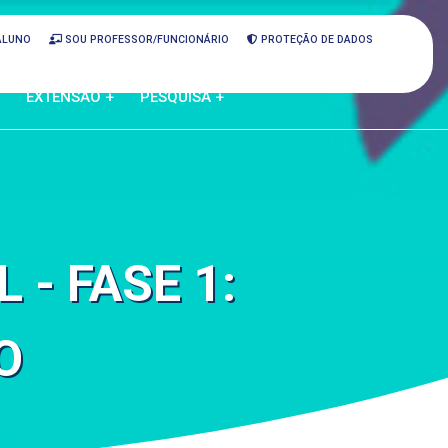
ALUNO
SOU PROFESSOR/FUNCIONÁRIO
PROTEÇÃO DE DADOS
EXTENSÃO +
PESQUISA +
- FASE 1:
O