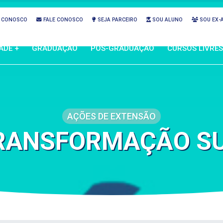
 CONOSCO
FALE CONOSCO
SEJA PARCEIRO
SOU ALUNO
SOU EX-
ADE +
GRADUAÇÃO
PÓS-GRADUAÇÃO
CURSOS LIVRES
AÇÕES DE EXTENSÃO
RANSFORMAÇÃO S